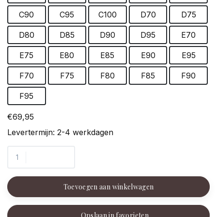
C90
C95
C100
D70
D75
D80
D85
D90
D95
E70
E75
E80
E85
E90
E95
F70
F75
F80
F85
F90
F95
€69,95
Levertermijn: 2-4 werkdagen
Toevoegen aan winkelwagen
Opslaan in favorieten