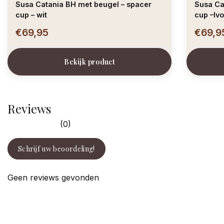
Susa Catania BH met beugel – spacer
Susa Ca
cup – wit
cup –Iv
€69,95
€69,9
Bekijk product
Reviews
(0)
Schrijf uw beoordeling!
Geen reviews gevonden
facebook