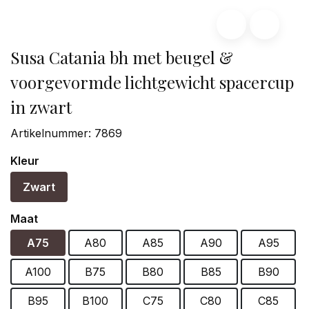
Susa Catania bh met beugel &
voorgevormde lichtgewicht spacercup
in zwart
Artikelnummer:
7869
Kleur
Zwart
Maat
A75
A80
A85
A90
A95
A100
B75
B80
B85
B90
B95
B100
C75
C80
C85