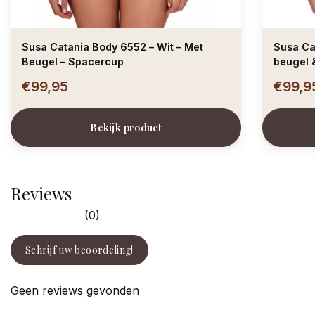
Susa Catania Body 6552 – Wit – Met
Susa Ca
Beugel – Spacercup
beugel 
€99,95
€99,9
Bekijk product
Reviews
(0)
Schrijf uw beoordeling!
Geen reviews gevonden