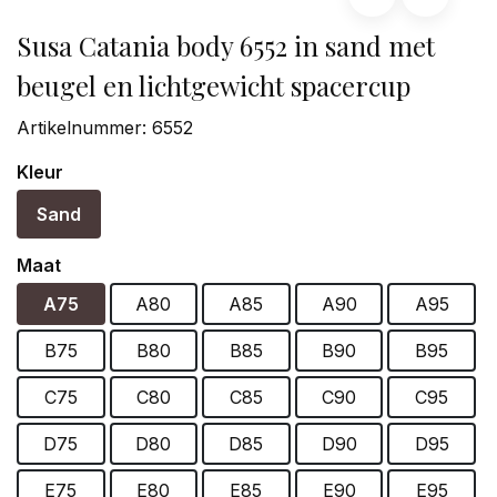
Susa Catania body 6552 in sand met
beugel en lichtgewicht spacercup
Artikelnummer:
6552
Kleur
Sand
Maat
A75
A80
A85
A90
A95
B75
B80
B85
B90
B95
C75
C80
C85
C90
C95
D75
D80
D85
D90
D95
E75
E80
E85
E90
E95