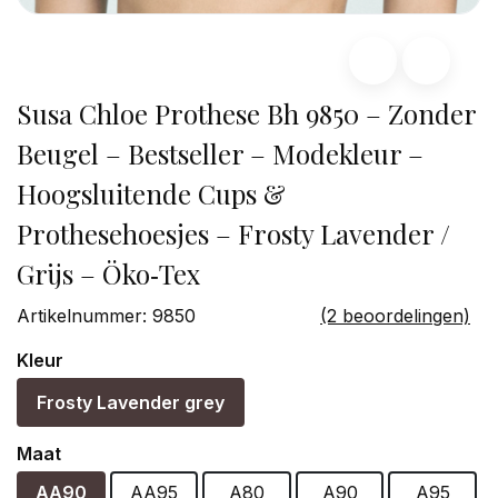
Susa Chloe Prothese Bh 9850 – Zonder
Beugel – Bestseller – Modekleur –
Hoogsluitende Cups &
Prothesehoesjes – Frosty Lavender /
Grijs – Öko‑Tex
Artikelnummer:
9850
(2 beoordelingen)
Kleur
Frosty Lavender grey
Maat
AA90
AA95
A80
A90
A95