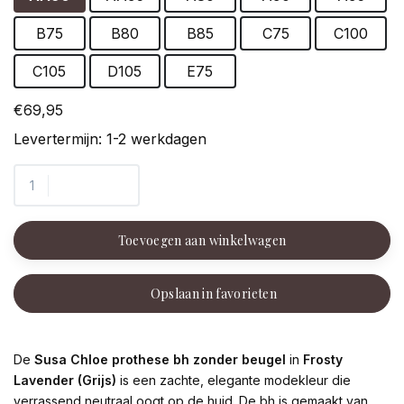
B75
B80
B85
C75
C100
C105
D105
E75
€69,95
Levertermijn: 1-2 werkdagen
Toevoegen aan winkelwagen
Opslaan in favorieten
De
Susa Chloe prothese bh zonder beugel
in
Frosty
Lavender (Grijs)
is een zachte, elegante modekleur die
verrassend neutraal oogt op de huid. De bh is gemaakt van