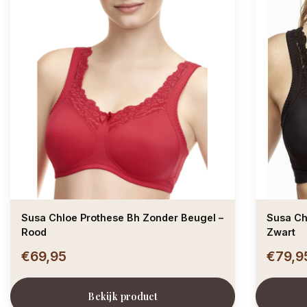
Susa Chloe Prothese Bh Zonder Beugel –
Susa Ch
Rood
Zwart
€69,95
€79,9
Bekijk product