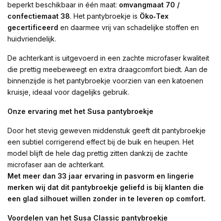
beperkt beschikbaar in één maat:
omvangmaat 70 /
confectiemaat 38
. Het pantybroekje is
Öko‑Tex
gecertificeerd
en daarmee vrij van schadelijke stoffen en
huidvriendelijk.
De achterkant is uitgevoerd in een zachte microfaser kwaliteit
die prettig meebeweegt en extra draagcomfort biedt. Aan de
binnenzijde is het pantybroekje voorzien van een katoenen
kruisje, ideaal voor dagelijks gebruik.
Onze ervaring met het Susa pantybroekje
Door het stevig geweven middenstuk geeft dit pantybroekje
een subtiel corrigerend effect bij de buik en heupen. Het
model blijft de hele dag prettig zitten dankzij de zachte
microfaser aan de achterkant.
Met meer dan 33 jaar ervaring in pasvorm en lingerie
merken wij dat dit pantybroekje geliefd is bij klanten die
een glad silhouet willen zonder in te leveren op comfort.
Voordelen van het Susa Classic pantybroekje