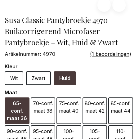
Susa Classic Pantybroekje 4970 –
Buikcorrigerend Microfaser
Pantybroekje – Wit, Huid & Zwart
Artikelnummer:
4970
(1 beoordelingen)
Kleur
Wit
Zwart
Huid
Maat
65-
70-conf.
75-conf.
80-conf.
85-conf.
conf.
maat 38
maat 40
maat 42
maat 44
maat 36
90-conf.
95-conf.
100-
105-
110-
maat 46
maat 48
conf.
conf.
conf.