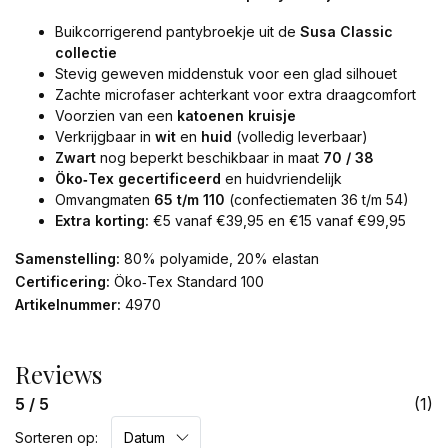
Buikcorrigerend pantybroekje uit de
Susa Classic
collectie
Stevig geweven middenstuk voor een glad silhouet
Zachte microfaser achterkant voor extra draagcomfort
Voorzien van een
katoenen kruisje
Verkrijgbaar in
wit
en
huid
(volledig leverbaar)
Zwart
nog beperkt beschikbaar in maat
70 / 38
Öko‑Tex gecertificeerd
en huidvriendelijk
Omvangmaten
65 t/m 110
(confectiematen 36 t/m 54)
Extra korting:
€5 vanaf €39,95 en €15 vanaf €99,95
Samenstelling:
80% polyamide, 20% elastan
Certificering:
Öko‑Tex Standard 100
Artikelnummer:
4970
Reviews
5 / 5
(1)
Sorteren op: