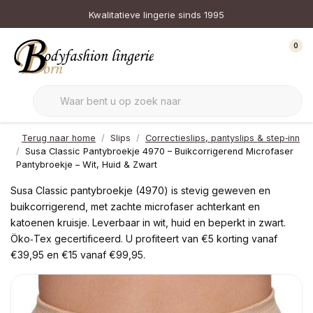
Kwalitatieve lingerie sinds 1995
0
Terug naar home
Slips
Correctieslips, pantyslips & step‑inn
Susa Classic Pantybroekje 4970 – Buikcorrigerend Microfaser
Pantybroekje – Wit, Huid & Zwart
Susa Classic pantybroekje (4970) is stevig geweven en
buikcorrigerend, met zachte microfaser achterkant en
katoenen kruisje. Leverbaar in wit, huid en beperkt in zwart.
Öko‑Tex gecertificeerd. U profiteert van €5 korting vanaf
€39,95 en €15 vanaf €99,95.