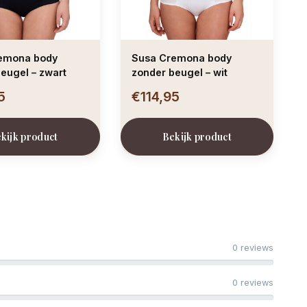
emona body
Susa Cremona body
eugel – zwart
zonder beugel – wit
5
€114,95
kijk product
Bekijk product
0 reviews
0 reviews