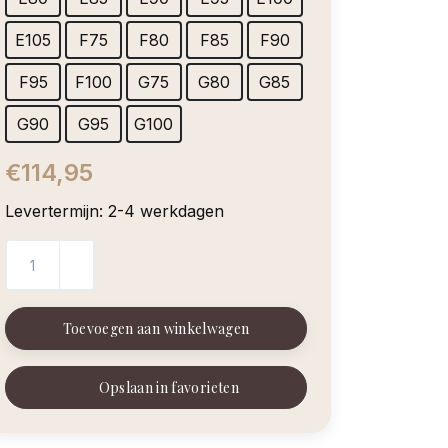
E105
F75
F80
F85
F90
F95
F100
G75
G80
G85
G90
G95
G100
€114,95
Levertermijn: 2-4 werkdagen
Toevoegen aan winkelwagen
Opslaan in favorieten