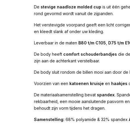
De
stevige naadloze molded cup
is uit één geh
rond gevormd wordt vanuit de zijpanden.
Het verstevigde voorpand geeft een licht corrige
en kleedt slank af onder uw kleding.
Leverbaar in de maten
B80 t/m C105
,
D75 t/m E
De body heeft
comfort schouderbandjes
die de
zijn aan de achterkant verstelbaar.
De body sluit rondom de billen mooi aan door de
Voorzien van een
katoenen kruisje
en
haakjes
o
De materiaalsamenstelling bevat
spandex
. Spand
rekbaarheid, een mooie aansluitende pasvorm en 
behoudt zijn vorm tijdens het dragen.
Samenstelling:
68% polyamide & 32% spandex