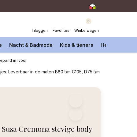
0
Inloggen
Favorites
Winkelwagen
e
Nacht & Badmode
Kids & tieners
Heren Onderm
rpand in ivoor
es. Leverbaar in de maten B80 t/m C105, D75 t/m
Susa Cremona stevige body