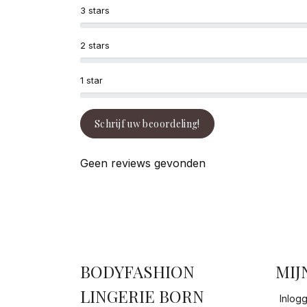
3 stars
2 stars
1 star
Schrijf uw beoordeling!
Geen reviews gevonden
BODYFASHION
MIJ
LINGERIE BORN
Inlog