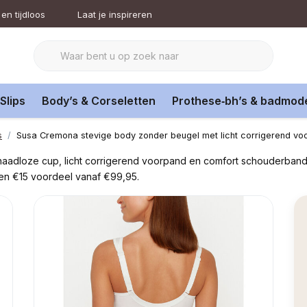
en tijdloos
Laat je inspireren
Slips
Body’s & Corseletten
Prothese‑bh’s & badmod
s
Susa Cremona stevige body zonder beugel met licht corrigerend voo
aadloze cup, licht corrigerend voorpand en comfort schouderbandj
en €15 voordeel vanaf €99,95.