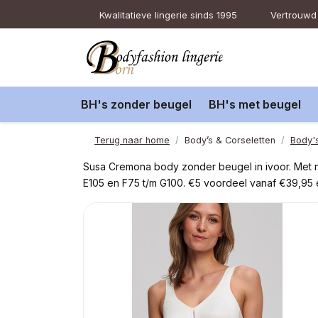
Kwalitatieve lingerie sinds 1995
Vertrouwd 
BH's zonder beugel
BH's met beugel
Terug naar home
Body’s & Corseletten
Body'
Susa Cremona body zonder beugel in ivoor. Met n
E105 en F75 t/m G100. €5 voordeel vanaf €39,95 