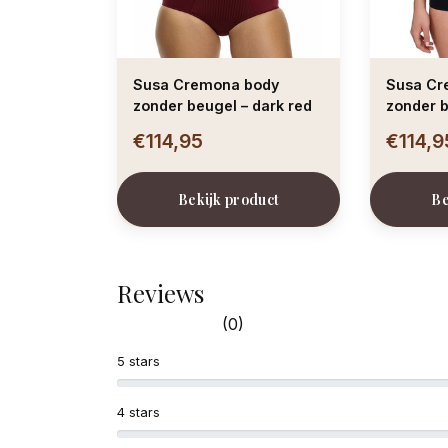
Susa Cremona body
Susa Cr
zonder beugel – dark red
zonder b
€114,95
€114,9
Bekijk product
Be
Reviews
(0)
5 stars
4 stars