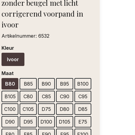
zonder beugel met licht
corrigerend voorpand in
ivoor
Artikelnummer:
6532
Kleur
Ivoor
Maat
B80
B85
B90
B95
B100
B105
C80
C85
C90
C95
C100
C105
D75
D80
D85
D90
D95
D100
D105
E75
E80
E85
E90
E95
E100