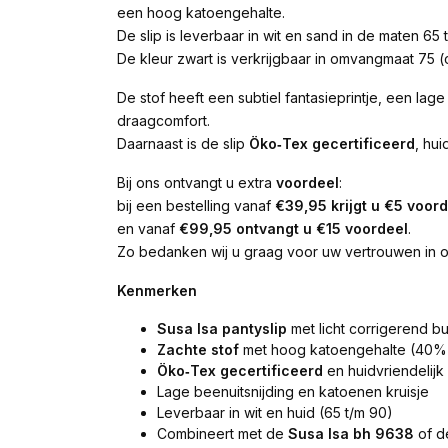
een hoog katoengehalte.
De slip is leverbaar in wit en sand in de maten 65
De kleur zwart is verkrijgbaar in omvangmaat 75 (
De stof heeft een subtiel fantasieprintje, een lag
draagcomfort.
Daarnaast is de slip
Öko‑Tex gecertificeerd
, hui
Bij ons ontvangt u extra
voordeel
:
bij een bestelling vanaf
€39,95 krijgt u €5 voor
en vanaf
€99,95 ontvangt u €15 voordeel
.
Zo bedanken wij u graag voor uw vertrouwen in on
Kenmerken
Susa Isa pantyslip
met licht corrigerend b
Zachte stof
met hoog katoengehalte (40%
Öko‑Tex gecertificeerd
en huidvriendelijk
Lage beenuitsnijding en katoenen kruisje
Leverbaar in wit en huid (65 t/m 90)
Combineert met de
Susa Isa bh 9638
of 