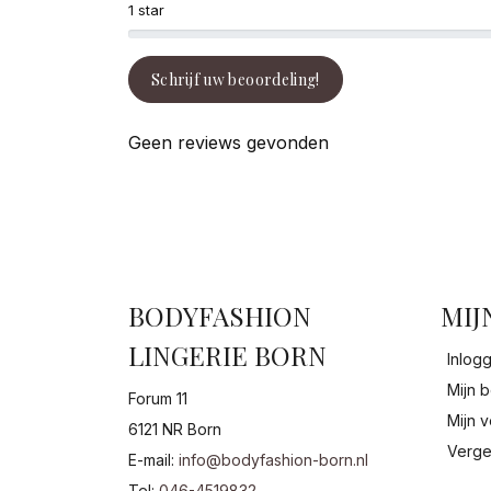
1 star
Schrijf uw beoordeling!
Geen reviews gevonden
BODYFASHION
MIJ
LINGERIE BORN
Inlog
Mijn b
Forum 11
Mijn v
6121 NR Born
Verge
E-mail:
info@bodyfashion-born.nl
Tel:
046-4519832