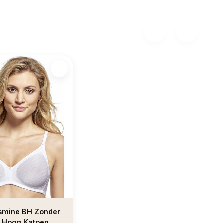
smine BH Zonder
– Hoog Katoen