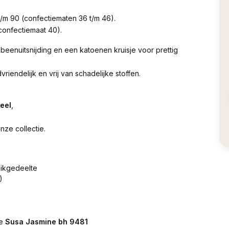
 t/m 90 (confectiematen 36 t/m 46).
confectiemaat 40).
e beenuitsnijding en een katoenen kruisje voor prettig
dvriendelijk en vrij van schadelijke stoffen.
deel
,
ze collectie.
uikgedeelte
)
de
Susa Jasmine bh 9481