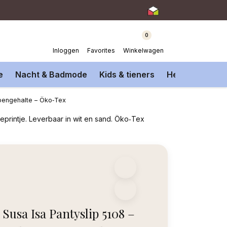
0
Inloggen
Favorites
Winkelwagen
e
Nacht & Badmode
Kids & tieners
Heren Onderm
toengehalte – Öko‑Tex
eprintje. Leverbaar in wit en sand. Öko‑Tex
Susa Isa Pantyslip 5108 –