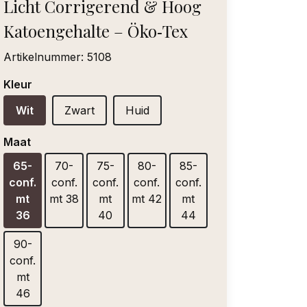
Licht Corrigerend & Hoog
Katoengehalte – Öko‑Tex
Artikelnummer:
5108
Kleur
Wit
Zwart
Huid
Maat
65-
70-
75-
80-
85-
conf.
conf.
conf.
conf.
conf.
mt
mt 38
mt
mt 42
mt
36
40
44
90-
conf.
mt
46