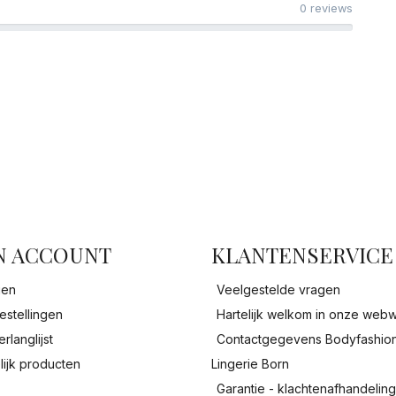
0 reviews
facebook
N ACCOUNT
KLANTENSERVICE
gen
Veelgestelde vragen
estellingen
Hartelijk welkom in onze webw
erlanglijst
Contactgegevens Bodyfashio
lijk producten
Lingerie Born
Garantie - klachtenafhandelin