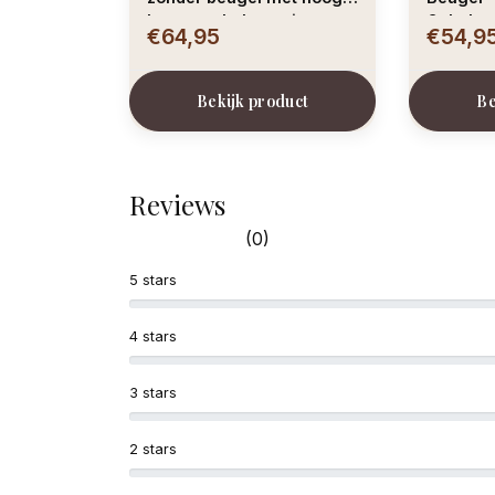
katoengehalte – wit
Gehalte 
€64,95
€54,9
Huid
Bekijk product
Be
Reviews
(0)
5 stars
4 stars
3 stars
2 stars