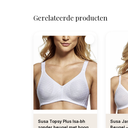
Gerelateerde producten
Susa Topsy Plus Isa‑bh
Susa Ja
zonder beugel met hoog
Beugel 