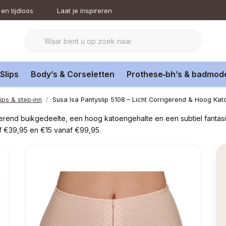
en tijdloos
Laat je inspireren
Slips
Body’s & Corseletten
Prothese‑bh’s & badmod
ips & step‑inn
Susa Isa Pantyslip 5108 – Licht Corrigerend & Hoog Ka
igerend buikgedeelte, een hoog katoengehalte en een subtiel fantasi
af €39,95 en €15 vanaf €99,95.