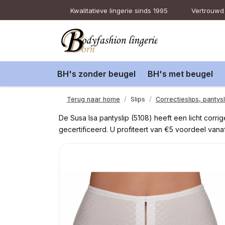
Kwalitatieve lingerie sinds 1995
Vertrouwd 
BH's zonder beugel
BH's met beugel
Terug naar home
Slips
Correctieslips, pantysl
De Susa Isa pantyslip (5108) heeft een licht corr
gecertificeerd. U profiteert van €5 voordeel van