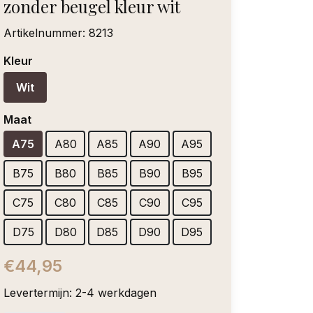
zonder beugel kleur wit
Artikelnummer:
8213
Kleur
Wit
Maat
A75
A80
A85
A90
A95
B75
B80
B85
B90
B95
C75
C80
C85
C90
C95
D75
D80
D85
D90
D95
€44,95
Levertermijn: 2-4 werkdagen