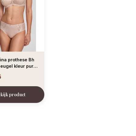
ina prothese Bh
 kleur pure
5
kijk product