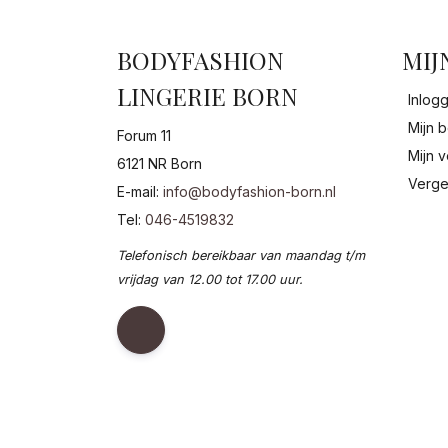
BODYFASHION
MIJ
LINGERIE BORN
Inlog
Mijn b
Forum 11
Mijn v
6121 NR Born
Verge
E-mail:
info@bodyfashion-born.nl
Tel:
046-4519832
Telefonisch bereikbaar van maandag t/m
vrijdag van 12.00 tot 17.00 uur.