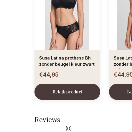
Susa Latina prothese Bh
Susa Lat
zonder beugel kleur zwart
zonder beugel
beige
€44,95
€44,9
Bekijk product
Be
Reviews
(0)