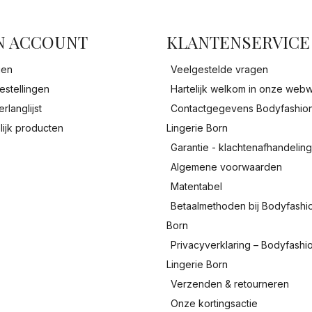
facebook
N ACCOUNT
KLANTENSERVICE
gen
Veelgestelde vragen
estellingen
Hartelijk welkom in onze webw
erlanglijst
Contactgegevens Bodyfashio
lijk producten
Lingerie Born
Garantie - klachtenafhandelin
Algemene voorwaarden
Matentabel
Betaalmethoden bij Bodyfashi
Born
Privacyverklaring – Bodyfashi
Lingerie Born
Verzenden & retourneren
Onze kortingsactie