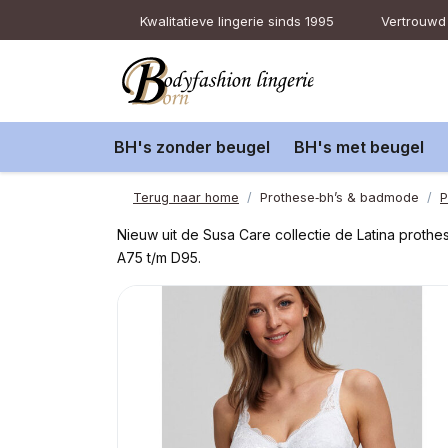
Kwalitatieve lingerie sinds 1995
Vertrouwd 
BH's zonder beugel
BH's met beugel
Terug naar home
Prothese‑bh’s & badmode
P
Nieuw uit de Susa Care collectie de Latina proth
A75 t/m D95.