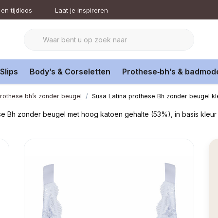
en tijdloos
Laat je inspireren
Slips
Body’s & Corseletten
Prothese‑bh’s & badmod
rothese bh’s zonder beugel
Susa Latina prothese Bh zonder beugel kl
ese Bh zonder beugel met hoog katoen gehalte (53%), in basis kleur 