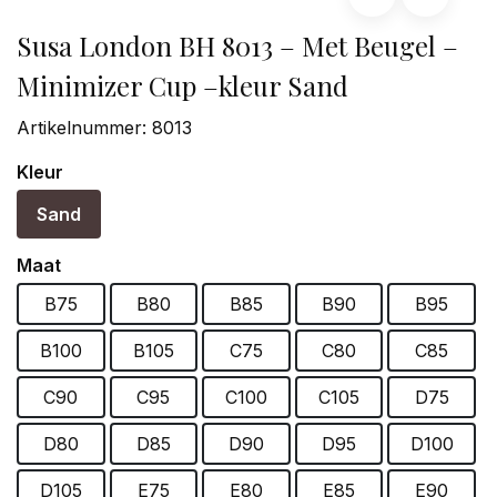
Susa London BH 8013 – Met Beugel –
Minimizer Cup –kleur Sand
Artikelnummer:
8013
Kleur
Sand
Maat
B75
B80
B85
B90
B95
B100
B105
C75
C80
C85
C90
C95
C100
C105
D75
D80
D85
D90
D95
D100
D105
E75
E80
E85
E90