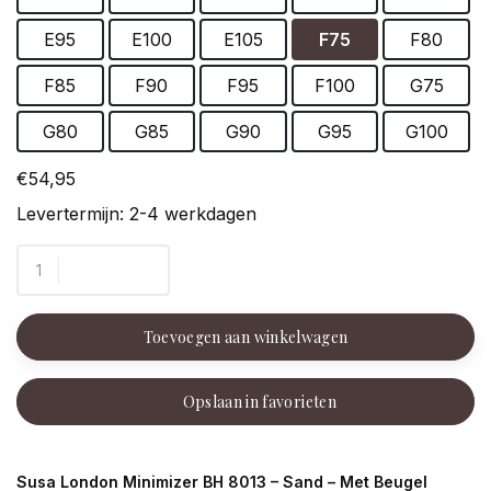
E95
E100
E105
F75
F80
F85
F90
F95
F100
G75
G80
G85
G90
G95
G100
€54,95
Levertermijn: 2-4 werkdagen
Toevoegen aan winkelwagen
Opslaan in favorieten
Susa London Minimizer BH 8013 – Sand – Met Beugel