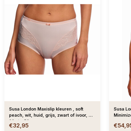
Susa London Maxislip kleuren , soft
Susa Lo
peach, wit, huid, grijs, zwart of ivoor, mt
Minimiz
38 t/m 52
€32,95
€54,9