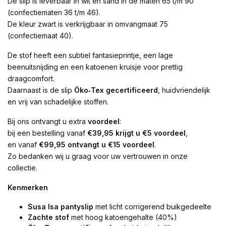
De slip is leverbaar in wit en sand in de maten 65 t/m 90
(confectiematen 36 t/m 46).
De kleur zwart is verkrijgbaar in omvangmaat 75
(confectiemaat 40).
De stof heeft een subtiel fantasieprintje, een lage
beenuitsnijding en een katoenen kruisje voor prettig
draagcomfort.
Daarnaast is de slip
Öko‑Tex gecertificeerd
, huidvriendelijk
en vrij van schadelijke stoffen.
Bij ons ontvangt u extra
voordeel
:
bij een bestelling vanaf
€39,95 krijgt u €5 voordeel
,
en vanaf
€99,95 ontvangt u €15 voordeel
.
Zo bedanken wij u graag voor uw vertrouwen in onze
collectie.
Kenmerken
Susa Isa pantyslip
met licht corrigerend buikgedeelte
Zachte stof
met hoog katoengehalte (40%)