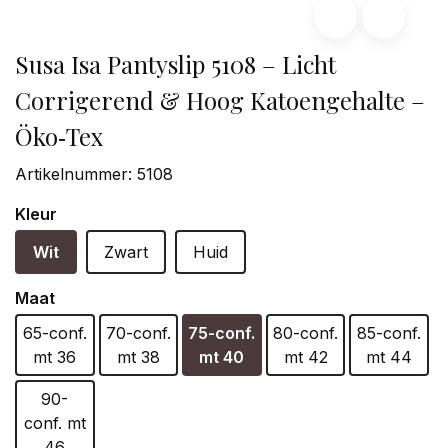
Susa Isa Pantyslip 5108 – Licht
Corrigerend & Hoog Katoengehalte –
Öko‑Tex
Artikelnummer:
5108
Kleur
Wit
Zwart
Huid
Maat
65-conf.
70-conf.
75-conf.
80-conf.
85-conf.
mt 36
mt 38
mt 40
mt 42
mt 44
90-
conf. mt
46