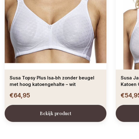
Susa Topsy Plus Isa‑bh zonder beugel
Susa Ja
met hoog katoengehalte – wit
Katoen 
€64,95
€54,9
Bekijk product