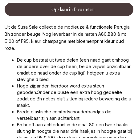
Opslaan in favorieten
Uit de Susa Sale collectie de modieuze & functionele Perugia
Bh zonder beugel.Nog leverbaar in de maten A80,B80 & mt
E100 of F95, kleur champagne met bloemenprint kleur oud
roze.
De cup bestaat uit twee delen (een naad gaat omhoog
de andere over de cup heen, beide vrijwel onzichtbaar
omdat de naad onder de cup ligt) hetgeen u extra
stevigheid bied.
Hoge zijpanden hierdoor word extra steun
geboden.Onder de buste een extra hoog gedeelte
zodat de Bh netjes blijft zitten bij iedere beweging die u
maakt.
Brede elastische comfortschouderbandjes die
verstelbaar zijn aan achterkant.
Bh heeft aan achterkant in de maat 80 een twee haaks
sluiting in hoogte die naar drie haakjes in hoogte gaat bij
de maten 95 & 100, deze kunt u vervolgens over drie