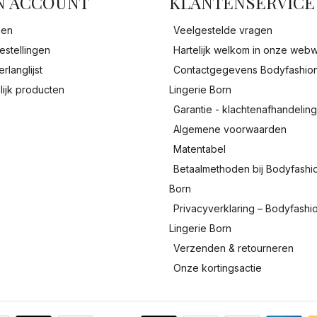
N ACCOUNT
KLANTENSERVICE
gen
Veelgestelde vragen
estellingen
Hartelijk welkom in onze webw
erlanglijst
Contactgegevens Bodyfashio
lijk producten
Lingerie Born
Garantie - klachtenafhandelin
Algemene voorwaarden
Matentabel
Betaalmethoden bij Bodyfashi
Born
Privacyverklaring – Bodyfashi
Lingerie Born
Verzenden & retourneren
Onze kortingsactie