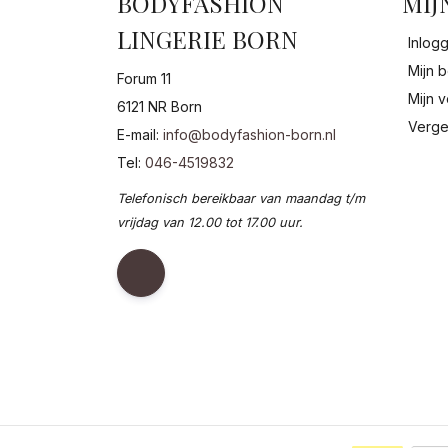
BODYFASHION
MIJ
LINGERIE BORN
Inlog
Mijn b
Forum 11
Mijn v
6121 NR Born
Verge
E-mail:
info@bodyfashion-born.nl
Tel:
046-4519832
Telefonisch bereikbaar van maandag t/m
vrijdag van 12.00 tot 17.00 uur.