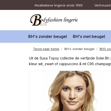
Kwalitatieve lingerie sinds 1995
Vertrouwd 
BH's zonder beugel
BH's met beugel
Terug naar home
BH's zonder beugel
BH’s zo
Uit de Susa Topsy collectie de verfijnde Solei Bh
kleur wit, zwart of cappuccino & mt C95 champag