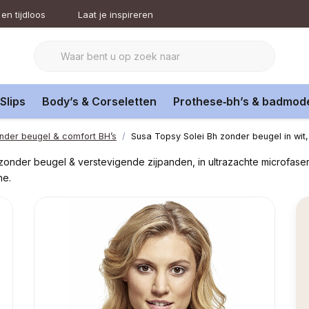
en tijdloos
Laat je inspireren
Slips
Body’s & Corseletten
Prothese‑bh’s & badmod
nder beugel & comfort BH’s
Susa Topsy Solei Bh zonder beugel in wit
 zonder beugel & verstevigende zijpanden, in ultrazachte microfase
ne.