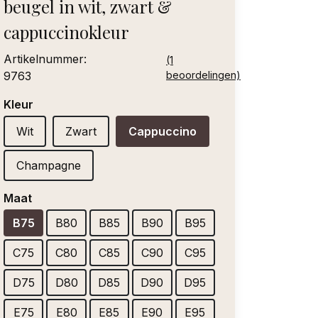
beugel in wit, zwart &
cappuccinokleur
Artikelnummer:
(1
9763
beoordelingen)
Kleur
Wit
Zwart
Cappuccino
Champagne
Maat
B75
B80
B85
B90
B95
C75
C80
C85
C90
C95
D75
D80
D85
D90
D95
E75
E80
E85
E90
E95