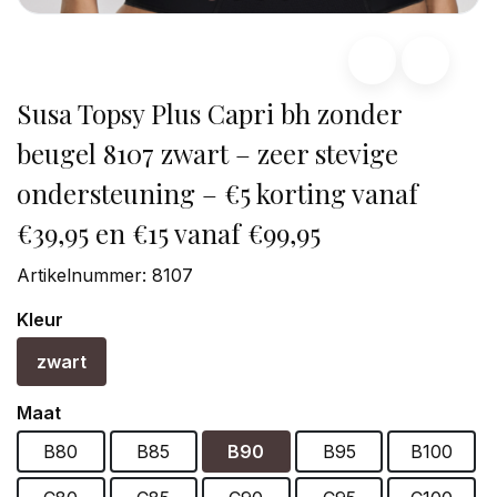
Susa Topsy Plus Capri bh zonder
beugel 8107 zwart – zeer stevige
ondersteuning – €5 korting vanaf
€39,95 en €15 vanaf €99,95
Artikelnummer:
8107
Kleur
zwart
Maat
B80
B85
B90
B95
B100