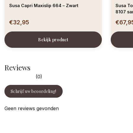
Susa Capri Maxislip 664 – Zwart
Susa To
8107 sa
€32,95
€67,9
Bekijk product
Reviews
(0)
Schrijf uw beoordeling!
Geen reviews gevonden
facebook