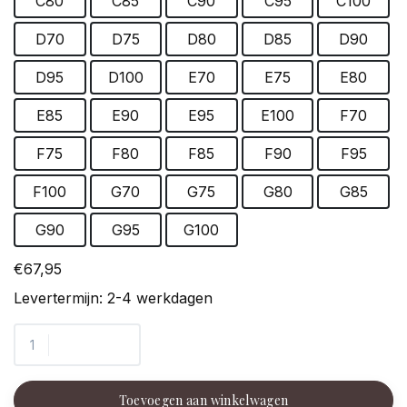
C80
C85
C90
C95
C100
D70
D75
D80
D85
D90
D95
D100
E70
E75
E80
E85
E90
E95
E100
F70
F75
F80
F85
F90
F95
F100
G70
G75
G80
G85
G90
G95
G100
€67,95
Levertermijn: 2-4 werkdagen
Toevoegen aan winkelwagen