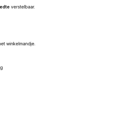
eedte
verstelbaar.
het winkelmandje.
ng