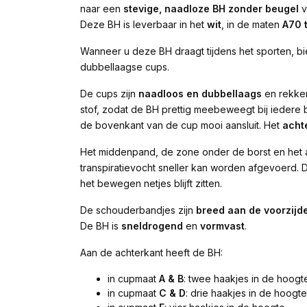
naar een
stevige, naadloze BH zonder beugel
v
Deze BH is leverbaar in het
wit
, in de maten
A70 
Wanneer u deze BH draagt tijdens het sporten, bi
dubbellaagse cups.
De cups zijn
naadloos en dubbellaags
en rekken
stof, zodat de BH prettig meebeweegt bij iedere
de bovenkant van de cup mooi aansluit. Het
acht
Het middenpand, de zone onder de borst en het 
transpiratievocht sneller kan worden afgevoerd.
het bewegen netjes blijft zitten.
De schouderbandjes zijn
breed aan de voorzijd
De BH is
sneldrogend
en
vormvast
.
Aan de achterkant heeft de BH:
in cupmaat
A & B
: twee haakjes in de hoogt
in cupmaat
C & D
: drie haakjes in de hoogte