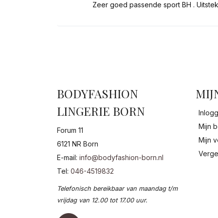
Zeer goed passende sport BH . Uitste
BODYFASHION
MIJ
LINGERIE BORN
Inlog
Mijn b
Forum 11
Mijn v
6121 NR Born
Verge
E-mail:
info@bodyfashion-born.nl
Tel:
046-4519832
Telefonisch bereikbaar van maandag t/m
vrijdag van 12.00 tot 17.00 uur.