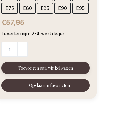
E75
E80
E85
E90
E95
€57,95
Levertermijn: 2-4 werkdagen
Toevoegen aan winkelwagen
Opslaan in favorieten