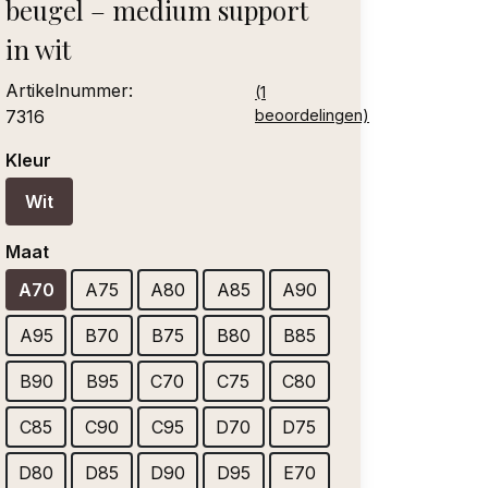
beugel – medium support
in wit
Artikelnummer:
(1
7316
beoordelingen)
Kleur
Wit
Maat
A70
A75
A80
A85
A90
A95
B70
B75
B80
B85
B90
B95
C70
C75
C80
C85
C90
C95
D70
D75
D80
D85
D90
D95
E70