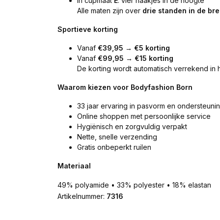
in cupmaat
E
: vier haakjes in de hoogte
Alle maten zijn over
drie standen in de br
Sportieve korting
Vanaf
€39,95 → €5 korting
Vanaf
€99,95 → €15 korting
De korting wordt automatisch verrekend in 
Waarom kiezen voor Bodyfashion Born
33 jaar ervaring in pasvorm en ondersteuni
Online shoppen met persoonlijke service
Hygiënisch en zorgvuldig verpakt
Nette, snelle verzending
Gratis onbeperkt ruilen
Materiaal
49% polyamide • 33% polyester • 18% elastan
Artikelnummer:
7316