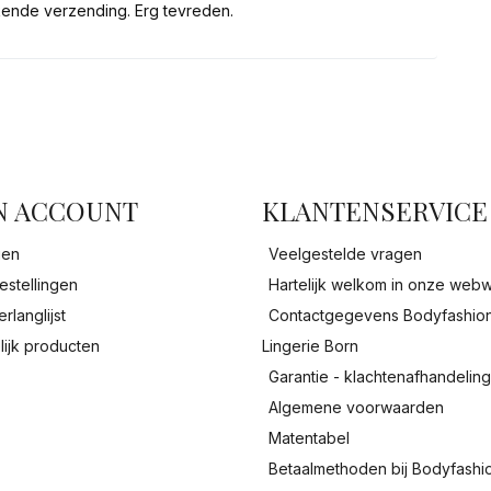
kende verzending. Erg tevreden.
facebook
N ACCOUNT
KLANTENSERVICE
gen
Veelgestelde vragen
estellingen
Hartelijk welkom in onze webw
erlanglijst
Contactgegevens Bodyfashio
lijk producten
Lingerie Born
Garantie - klachtenafhandelin
Algemene voorwaarden
Matentabel
Betaalmethoden bij Bodyfashi