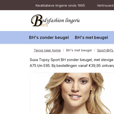
Kwalitatieve lingerie sinds 1995
Vertrouwd 
BH's zonder beugel
BH's met beugel
Terug naar home
BH's met beugel
Sport‑BH’s
Susa Topsy Sport BH zonder beugel, met stevige e
A75 t/m E95. Bij bestellingen vanaf €39,95 ontvan