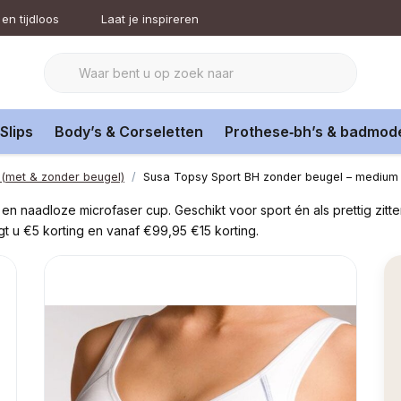
en tijdloos
Laat je inspireren
Slips
Body’s & Corseletten
Prothese‑bh’s & badmod
 (met & zonder beugel)
Susa Topsy Sport BH zonder beugel – medium s
n naadloze microfaser cup. Geschikt voor sport én als prettig zitte
gt u €5 korting en vanaf €99,95 €15 korting.