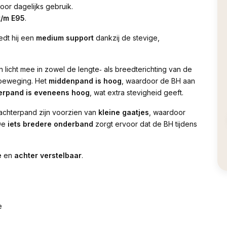
oor dagelijks gebruik.
t/m E95
.
edt hij een
medium support
dankzij de stevige,
 licht mee in zowel de lengte‑ als breedterichting van de
 beweging. Het
middenpand is hoog
, waardoor de BH aan
erpand is eveneens hoog
, wat extra stevigheid geeft.
achterpand zijn voorzien van
kleine gaatjes
, waardoor
 De
iets bredere onderband
zorgt ervoor dat de BH tijdens
e
en
achter verstelbaar
.
e