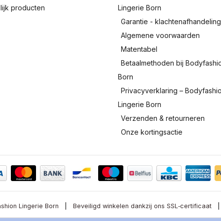
lijk producten
Lingerie Born
Garantie - klachtenafhandelin
Algemene voorwaarden
Matentabel
Betaalmethoden bij Bodyfashi
Born
Privacyverklaring – Bodyfashi
Lingerie Born
Verzenden & retourneren
Onze kortingsactie
shion Lingerie Born
|
Beveiligd winkelen dankzij ons SSL‑certificaat
|