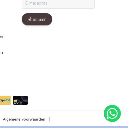
g
Abonneer
on
on
Algemene voorwaarden
|