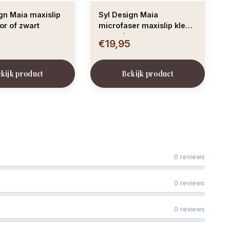
xislip
Syl Design Maia
oor of zwart
microfaser maxislip kleur
turquoise
5
€19,95
kijk product
Bekijk product
0 reviews
0 reviews
0 reviews