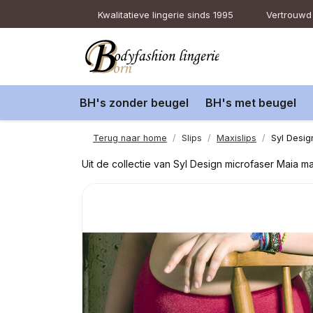
Kwalitatieve lingerie sinds 1995
Vertrouwd 
BH's zonder beugel
BH's met beugel
Terug naar home
Slips
Maxislips
Syl Desig
Uit de collectie van Syl Design microfaser Maia ma