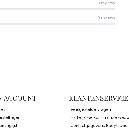
0 reviews
0 reviews
facebook
N ACCOUNT
KLANTENSERVICE
gen
Veelgestelde vragen
estellingen
Hartelijk welkom in onze webw
erlanglijst
Contactgegevens Bodyfashio