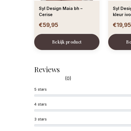
Syl Design Maia bh –
Syl Design Maia ma
Cerise
kleur iv
€59,95
€19,9
Bekijk product
Be
Reviews
(0)
5 stars
4 stars
3 stars