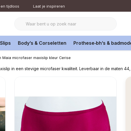
en tijdloos
Laat je inspireren
Slips
Body’s & Corseletten
Prothese‑bh’s & badmod
n Maia microfaser maxislip kleur Cerise
xislip in een stevige microfaser kwaliteit. Leverbaar in de maten 44,