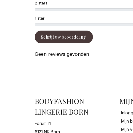
2 stars
1 star
Schrijf uw beoordeling!
Geen reviews gevonden
BODYFASHION
MIJ
LINGERIE BORN
Inlog
Mijn b
Forum 11
Mijn v
6121 NR Born