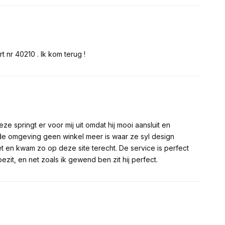
rt nr 40210 . Ik kom terug !
eze springt er voor mij uit omdat hij mooi aansluit en
n de omgeving geen winkel meer is waar ze syl design
t en kwam zo op deze site terecht. De service is perfect
ezit, en net zoals ik gewend ben zit hij perfect.