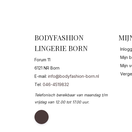
BODYFASHION
MIJ
LINGERIE BORN
Inlog
Mijn b
Forum 11
Mijn v
6121 NR Born
Verge
E-mail:
info@bodyfashion-born.nl
Tel:
046-4519832
Telefonisch bereikbaar van maandag t/m
vrijdag van 12.00 tot 17.00 uur.