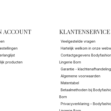
facebook
N ACCOUNT
KLANTENSERVICE
gen
Veelgestelde vragen
estellingen
Hartelijk welkom in onze webw
erlanglijst
Contactgegevens Bodyfashio
lijk producten
Lingerie Born
Garantie - klachtenafhandelin
Algemene voorwaarden
Matentabel
Betaalmethoden bij Bodyfashi
Born
Privacyverklaring – Bodyfashi
Lingerie Born