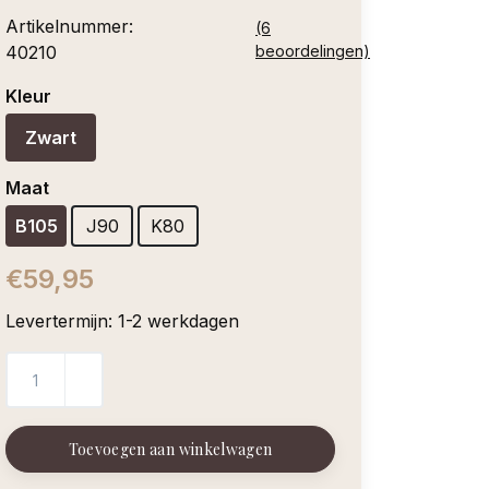
Artikelnummer:
(6
40210
beoordelingen)
Kleur
Zwart
Maat
B105
J90
K80
€59,95
Levertermijn: 1-2 werkdagen
Toevoegen aan winkelwagen