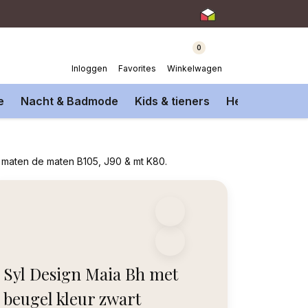
0
Inloggen
Favorites
Winkelwagen
e
Nacht & Badmode
Kids & tieners
Heren Onderm
 maten de maten B105, J90 & mt K80.
Syl Design Maia Bh met
beugel kleur zwart