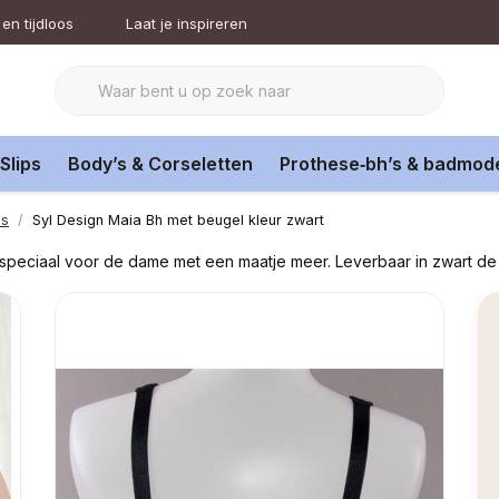
en tijdloos
Laat je inspireren
Slips
Body’s & Corseletten
Prothese‑bh’s & badmod
's
Syl Design Maia Bh met beugel kleur zwart
 speciaal voor de dame met een maatje meer. Leverbaar in zwart de