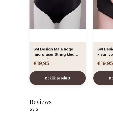
Syl Design Maia hoge
Syl Design Maia ma
microfaser String kleur
kleur iv
zwart of ivoor
€19,95
€19,9
Bekijk product
Be
Reviews
5 / 5