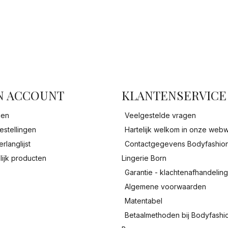
facebook
N ACCOUNT
KLANTENSERVICE
gen
Veelgestelde vragen
estellingen
Hartelijk welkom in onze webw
erlanglijst
Contactgegevens Bodyfashio
lijk producten
Lingerie Born
Garantie - klachtenafhandelin
Algemene voorwaarden
Matentabel
Betaalmethoden bij Bodyfashi