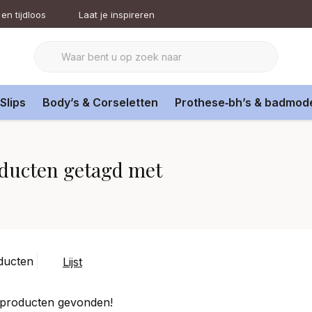
en tijdloos
Laat je inspireren
Slips
Body’s & Corseletten
Prothese‑bh’s & badmod
ducten getagd met
ducten
Lijst
producten gevonden!