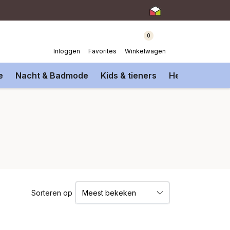
0
Inloggen
Favorites
Winkelwagen
e
Nacht & Badmode
Kids & tieners
Heren Onderm
Sorteren op