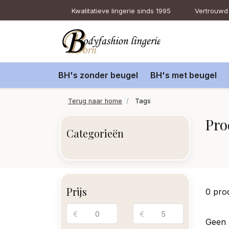
Kwalitatieve lingerie sinds 1995
Vertrouwd 
BH's zonder beugel
BH's met beugel
Terug naar home
Tags
Pro
Categorieën
Prijs
0 pro
€
€
Geen 