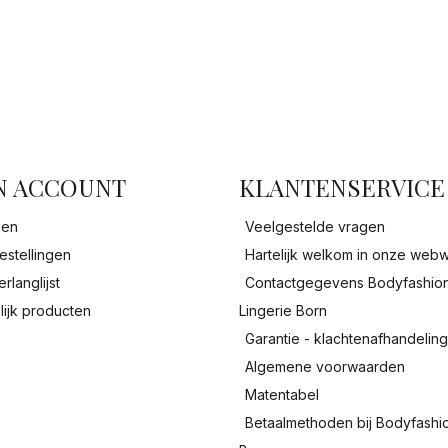
facebook
N ACCOUNT
KLANTENSERVICE
gen
Veelgestelde vragen
estellingen
Hartelijk welkom in onze webw
erlanglijst
Contactgegevens Bodyfashio
lijk producten
Lingerie Born
Garantie - klachtenafhandelin
Algemene voorwaarden
Matentabel
Betaalmethoden bij Bodyfashi