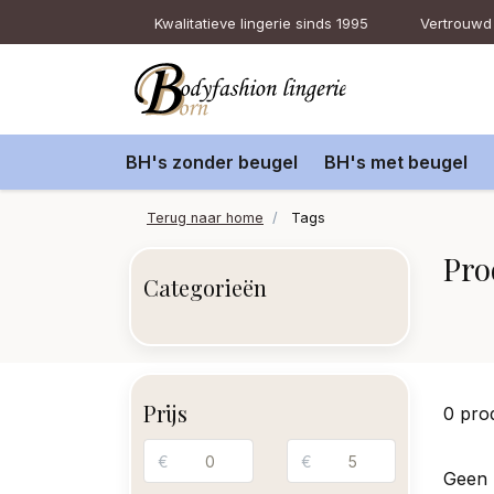
Kwalitatieve lingerie sinds 1995
Vertrouwd 
BH's zonder beugel
BH's met beugel
Terug naar home
Tags
Pro
Categorieën
Prijs
0 pro
€
€
Geen 