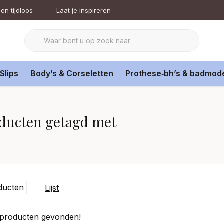
en tijdloos
Laat je inspireren
Slips
Body’s & Corseletten
Prothese‑bh’s & badmod
ducten getagd met
ducten
Lijst
producten gevonden!