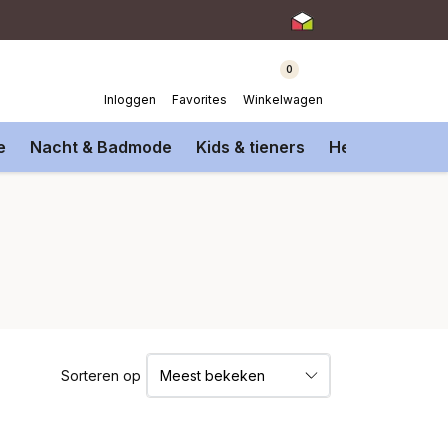
0
Inloggen
Favorites
Winkelwagen
e
Nacht & Badmode
Kids & tieners
Heren Onderm
Sorteren op