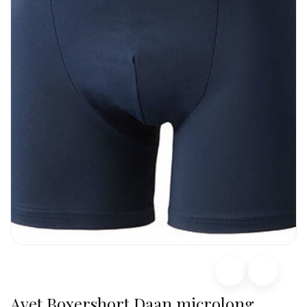
Avet Boxershort Daan microlong