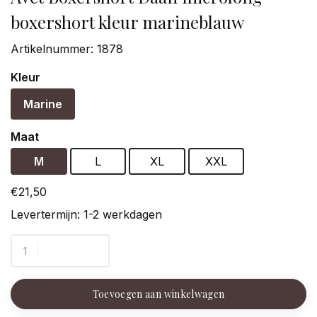
boxershort kleur marineblauw
Artikelnummer:
1878
Kleur
Marine
Maat
M
L
XL
XXL
€21,50
Levertermijn: 1-2 werkdagen
Toevoegen aan winkelwagen