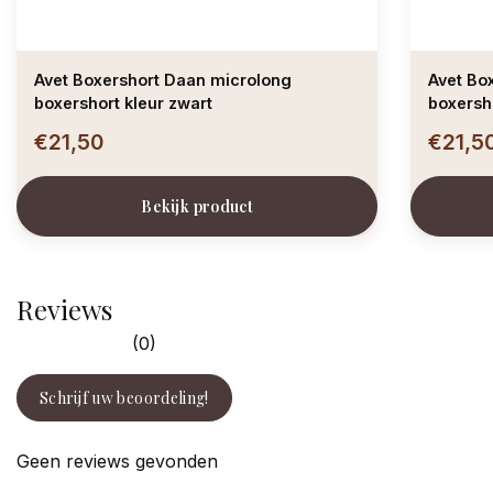
Avet Boxershort Daan microlong
Avet Boxershor
boxershort kleur zwart
boxersho
€21,50
€21,5
Bekijk product
Reviews
(0)
Schrijf uw beoordeling!
Geen reviews gevonden