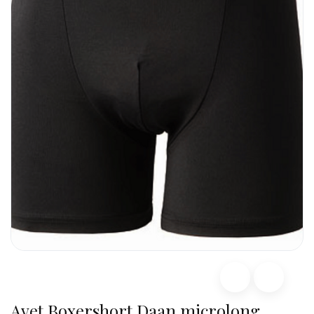
Avet Boxershort Daan microlong