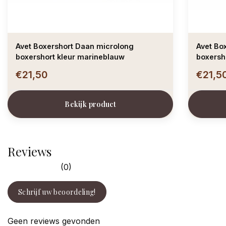
Avet Boxershort Daan microlong
Avet Boxershor
boxershort kleur marineblauw
boxersho
€21,50
€21,5
Bekijk product
Reviews
(0)
Schrijf uw beoordeling!
Geen reviews gevonden