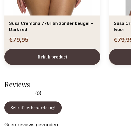
Susa Cremona 7761 bh zonder beugel –
Susa Cr
Dark red
Ivoor
€79,95
€79,9
Bekijk product
Reviews
(0)
Schrijf uw beoordeling!
Geen reviews gevonden