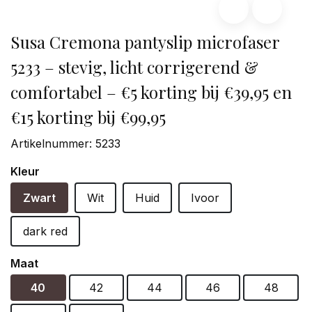
Susa Cremona pantyslip microfaser
5233 – stevig, licht corrigerend &
comfortabel – €5 korting bij €39,95 en
€15 korting bij €99,95
Artikelnummer:
5233
Kleur
Zwart
Wit
Huid
Ivoor
dark red
Maat
40
42
44
46
48