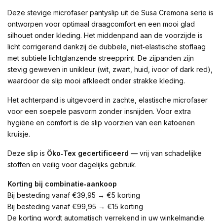
Deze stevige microfaser pantyslip uit de Susa Cremona serie is
ontworpen voor optimaal draagcomfort en een mooi glad
silhouet onder kleding. Het middenpand aan de voorzijde is
licht corrigerend dankzij de dubbele, niet‑elastische stoflaag
met subtiele lichtglanzende streepprint. De zijpanden zijn
stevig geweven in unikleur (wit, zwart, huid, ivoor of dark red),
waardoor de slip mooi afkleedt onder strakke kleding.
Het achterpand is uitgevoerd in zachte, elastische microfaser
voor een soepele pasvorm zonder insnijden. Voor extra
hygiëne en comfort is de slip voorzien van een katoenen
kruisje.
Deze slip is
Öko‑Tex gecertificeerd
— vrij van schadelijke
stoffen en veilig voor dagelijks gebruik.
Korting bij combinatie‑aankoop
Bij besteding vanaf €39,95 → €5 korting
Bij besteding vanaf €99,95 → €15 korting
De korting wordt automatisch verrekend in uw winkelmandje.