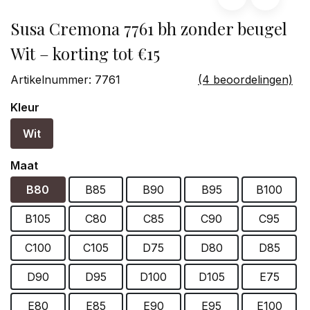
Susa Cremona 7761 bh zonder beugel
Wit – korting tot €15
Artikelnummer:
7761
(4 beoordelingen)
Kleur
Wit
Maat
B80
B85
B90
B95
B100
B105
C80
C85
C90
C95
C100
C105
D75
D80
D85
D90
D95
D100
D105
E75
E80
E85
E90
E95
E100