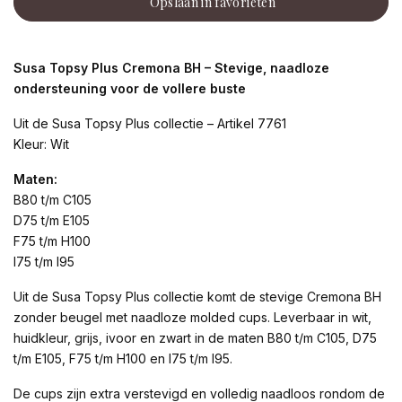
Opslaan in favorieten
Susa Topsy Plus Cremona BH – Stevige, naadloze
ondersteuning voor de vollere buste
Uit de Susa Topsy Plus collectie – Artikel 7761
Kleur: Wit
Maten:
B80 t/m C105
D75 t/m E105
F75 t/m H100
I75 t/m I95
Uit de Susa Topsy Plus collectie komt de stevige Cremona BH
zonder beugel met naadloze molded cups. Leverbaar in wit,
huidkleur, grijs, ivoor en zwart in de maten B80 t/m C105, D75
t/m E105, F75 t/m H100 en I75 t/m I95.
De cups zijn extra verstevigd en volledig naadloos rondom de