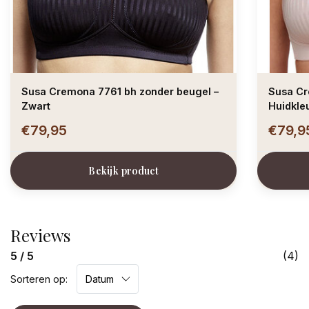
Susa Cremona 7761 bh zonder beugel –
Susa Cr
Zwart
Huidkle
€79,95
€79,9
Bekijk product
Reviews
5 / 5
(4)
Sorteren op: