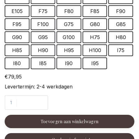
E105
F75
F80
F85
F90
F95
F100
G75
G80
G85
G90
G95
G100
H75
H80
H85
H90
H95
H100
I75
I80
I85
I90
I95
€79,95
Levertermijn: 2-4 werkdagen
Toevoegen aan winkelwagen