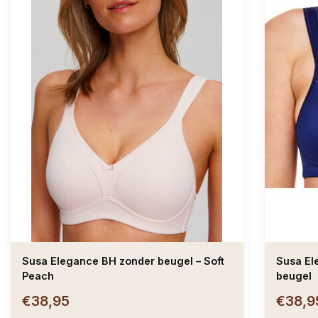
Susa Elegance BH zonder beugel – Soft
Susa El
Peach
beugel
€38,95
€38,9