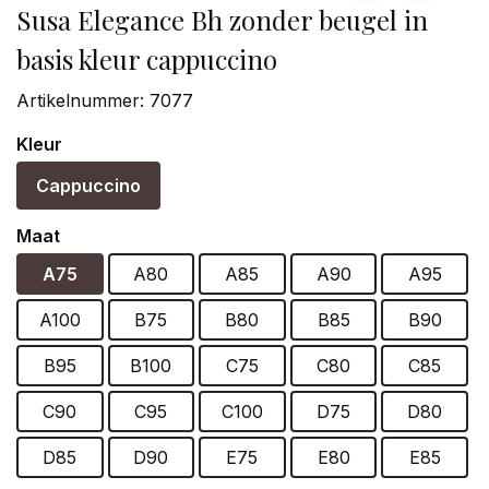
Susa Elegance Bh zonder beugel in
basis kleur cappuccino
Artikelnummer:
7077
Kleur
Cappuccino
Maat
A75
A80
A85
A90
A95
A100
B75
B80
B85
B90
B95
B100
C75
C80
C85
C90
C95
C100
D75
D80
D85
D90
E75
E80
E85