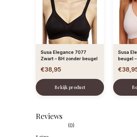
Susa Elegance 7077
Susa El
Zwart – BH zonder beugel
beugel –
€38,95
€38,9
Bekijk product
Be
Reviews
(0)
5 stars