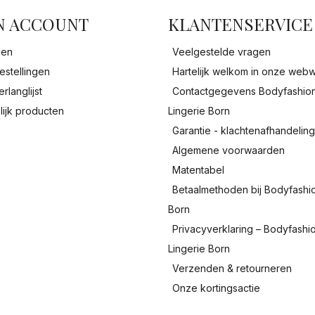
N ACCOUNT
KLANTENSERVICE
gen
Veelgestelde vragen
estellingen
Hartelijk welkom in onze webw
erlanglijst
Contactgegevens Bodyfashio
lijk producten
Lingerie Born
Garantie - klachtenafhandelin
Algemene voorwaarden
Matentabel
Betaalmethoden bij Bodyfashi
Born
Privacyverklaring – Bodyfashi
Lingerie Born
Verzenden & retourneren
Onze kortingsactie