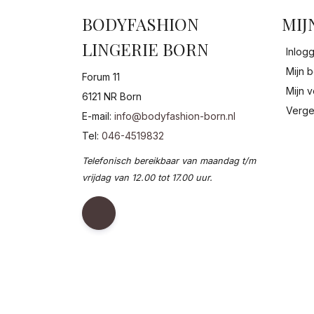
BODYFASHION
MIJ
LINGERIE BORN
Inlog
Mijn b
Forum 11
Mijn v
6121 NR Born
Verge
E-mail:
info@bodyfashion-born.nl
Tel:
046-4519832
Telefonisch bereikbaar van maandag t/m
vrijdag van 12.00 tot 17.00 uur.