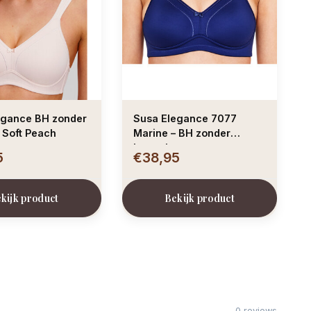
egance BH zonder
Susa Elegance 7077
 Soft Peach
Marine – BH zonder
beugel
5
€38,95
kijk product
Bekijk product
0 reviews