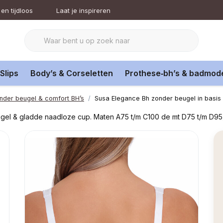
en tijdloos
Laat je inspireren
Slips
Body’s & Corseletten
Prothese‑bh’s & badmod
nder beugel & comfort BH’s
Susa Elegance Bh zonder beugel in basis 
el & gladde naadloze cup. Maten A75 t/m C100 de mt D75 t/m D95, m