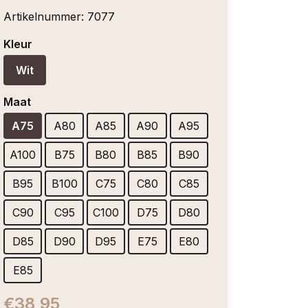
Artikelnummer:
7077
Kleur
Wit
Maat
A75
A80
A85
A90
A95
A100
B75
B80
B85
B90
B95
B100
C75
C80
C85
C90
C95
C100
D75
D80
D85
D90
D95
E75
E80
E85
€38,95